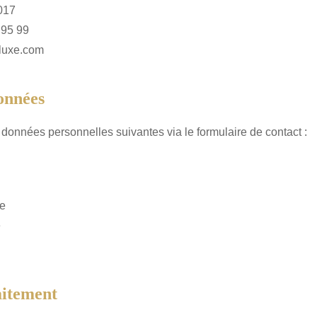
017
 95 99
-luxe.com
Données
 données personnelles suivantes via le formulaire de contact :
e
e
aitement