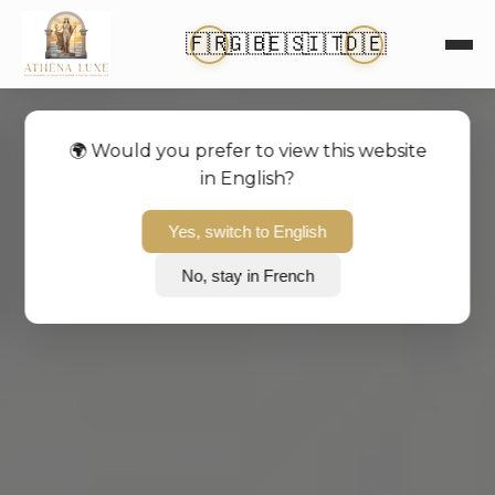
🇫🇷
🇬🇧
🇪🇸
🇮🇹
🇩🇪
🌍 Would you prefer to view this website
in English?
Yes, switch to English
No, stay in French